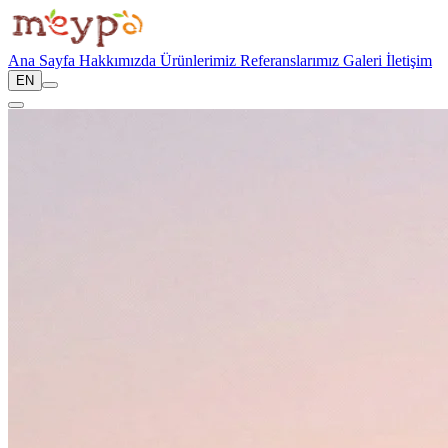
Ana Sayfa
Hakkımızda
Ürünlerimiz
Referanslarımız
Galeri
İletişim
EN